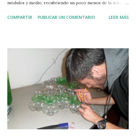
módulos y medio, recubriendo un poco menos de la mitad
del arco. Anclamos los módulos a la estructura con
COMPARTIR
PUBLICAR UN COMENTARIO
LEER MÁS
amarraderas y la estructura de Petambú la rigidizamos con
varias varas que realizamos a lo largo de la jornada, esta
estructura se fijó a la pared de soporte y a las barandas con
amarraderas lo cual dejó muy bien anclado el invernadero,
pues con los módulos aumenta la resistencia al viento y si
no queda bien anclado es posible que el viento se pueda
llevar la estructura.