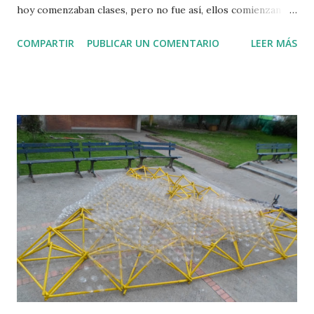
hoy comenzaban clases, pero no fue así, ellos comienzan
mañana, aun así aproveché para colocar las copas que me
COMPARTIR
PUBLICAR UN COMENTARIO
LEER MÁS
hacían falta. Puse 197 copas más, en total se fueron 1212
unidades para recubrir todo el techo. Luego de poner las
copas, las amarré a la estructura con amarres plásticos y
después de anclarla, la subí a las columnas. La estructura de
la cubierta también se amarró con amarres plásticos a las
columnas. Pensé que era mejor no hacer tejas de botellas,
pues así como está se ve muy agradable. Entonces decidí
dejarlo a este punto. Por ahora solo faltaría colocarle
flores de tapas en las llantas de las bases de las columnas.