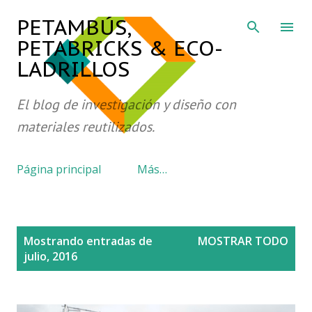
Ir al contenido principal
PETAMBÚS,
PETABRICKS & ECO-
LADRILLOS
El blog de investigación y diseño con
materiales reutilizados.
Página principal
Más…
E
Mostrando entradas de
MOSTRAR TODO
n
julio, 2016
t
r
a