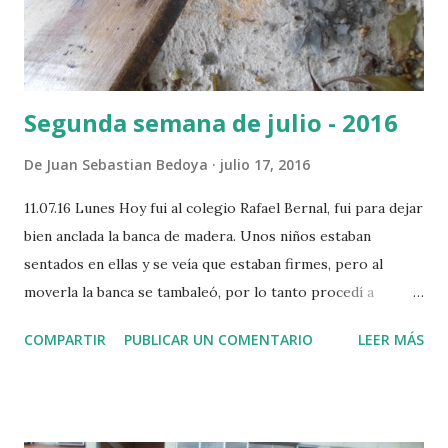
Segunda semana de julio - 2016
De
Juan Sebastian Bedoya
julio 17, 2016
11.07.16 Lunes Hoy fui al colegio Rafael Bernal, fui para dejar
bien anclada la banca de madera. Unos niños estaban
sentados en ellas y se veía que estaban firmes, pero al
moverla la banca se tambaleó, por lo tanto procedí a
colocar chazos en las bases de cemento para poner
COMPARTIR
PUBLICAR UN COMENTARIO
LEER MÁS
tornillos que aseguraran definitivamente la banca a sus
bases. Eso funcionó y ahora la banca está fija y estable.