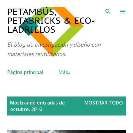
Ir al contenido principal
PETAMBÚS,
PETABRICKS & ECO-
LADRILLOS
El blog de investigación y diseño con
materiales reutilizados.
Página principal
Más…
E
Mostrando entradas de
MOSTRAR TODO
n
octubre, 2016
t
r
a