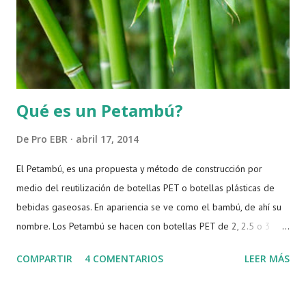
Qué es un Petambú?
De
Pro EBR
abril 17, 2014
El Petambú, es una propuesta y método de construcción por
medio del reutilización de botellas PET o botellas plásticas de
bebidas gaseosas. En apariencia se ve como el bambú, de ahí su
nombre. Los Petambú se hacen con botellas PET de 2, 2.5 o 3
litros. En esencia son tubos formados con las botellas enrolladas
COMPARTIR
4 COMENTARIOS
LEER MÁS
en sí mismas, que se utilizan para desarrollar distintos tipos de
estructuras. El término fue acuñado por Armando Guevara, activista
en pro de una EBR y científico empírico quien es