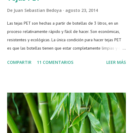
De
Juan Sebastian Bedoya
agosto 23, 2014
Las tejas PET son hechas a partir de botellas de 3 litros, en un
proceso relativamente rápido y fácil de hacer. Son económicas,
resistentes y ecológicas. La única condición para hacer tejas PET
es que las botellas tienen que estar completamente limpias y en
buen estado. Botella de 3 litros Se corta la parte superior de las
COMPARTIR
11 COMENTARIOS
LEER MÁS
botellas Al igual que un petambú, se corta la base y se obtiene
una lámina Con una regla o escuadra se mide 15 cm Se coloca la
escuadra o regla para guiar el doblez Se utiliza el reverso del
bisturí para crear una marca Se dobla la marca de la botella Se
unen por la pestaña pequeña Con una grapadora se unen las
botellas Una grapa por cada lado une las botellas Tejas unidas
por grapas Se sella con silicona para evitar filtraciones de agua
Sellamiento por silicona Finalmente se realizan una gran cantidad
de tejas y se unen en filas, luego se superponen y se ama...